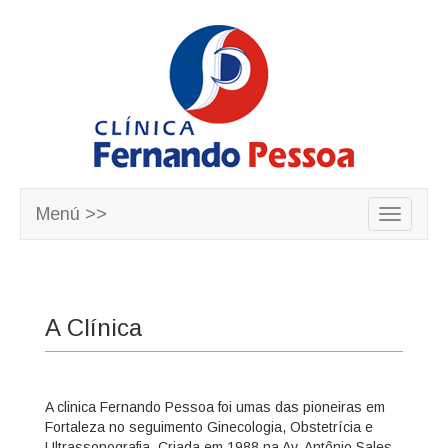
Menú >>
Toggle
navigatio
A Clínica
A clinica Fernando Pessoa foi umas das pioneiras em
Fortaleza no seguimento Ginecologia, Obstetrícia e
Ultrassonografia. Criada em 1988 na Av. Antônio Sales